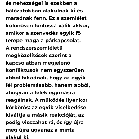
és nehézségei is ezekben a 
hálózatokban alakulnak ki és 
maradnak fenn. Ez a szemlélet 
különösen fontossá válik akkor, 
amikor a szenvedés egyik fő 
terepe maga a párkapcsolat.
A rendszerszemléletű 
megközelítések szerint a 
kapcsolatban megjelenő 
konfliktusok nem egyszerűen 
abból fakadnak, hogy az egyik 
fél problémásabb, hanem abból, 
ahogyan a felek egymásra 
reagálnak. A működés ilyenkor 
körkörös: az egyik viselkedése 
kiváltja a másik reakcióját, az 
pedig visszahat rá, és így újra 
meg újra ugyanaz a minta 
alakul ki.