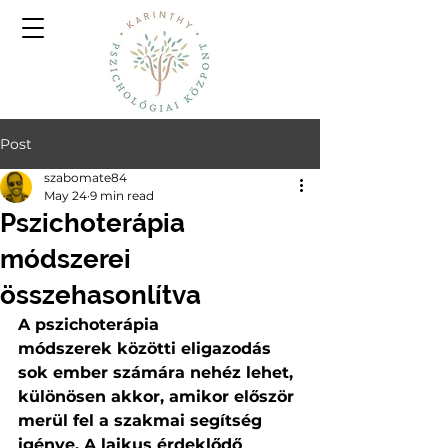
Post
szabomate84
May 24
9 min read
Pszichoterápia
módszerei
összehasonlítva
A pszichoterápia 
módszerek közötti eligazodás 
sok ember számára nehéz lehet, 
különösen akkor, amikor először 
merül fel a szakmai segítség 
igénye. A laikus érdeklődő 