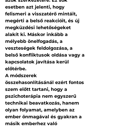
azok szerkezetére. Ez sok 
esetben azt jelenti, hogy 
felismeri a visszatérő mintáit, 
megérti a belső reakcióit, és új 
megküzdési lehetőségeket 
alakít ki. Máskor inkább a 
mélyebb önelfogadás, a 
veszteségek feldolgozása, a 
belső konfliktusok oldása vagy a 
kapcsolatok javítása kerül 
előtérbe.
A módszerek 
összehasonlításánál ezért fontos 
szem előtt tartani, hogy a 
pszichoterápia nem egyszerű 
technikai beavatkozás, hanem 
olyan folyamat, amelyben az 
ember önmagával és gyakran a 
másik emberhez való 