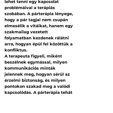
lehet tenni egy kapcsolat 
problémáival a terápiás 
szobában. A párterápia lényege, 
hogy a pár tagjai nem csupán 
elmesélik a vitáikat, hanem egy 
szakmailag vezetett 
folyamatban kezdenek rálátni 
arra, hogyan épül fel közöttük a 
konfliktus.
A terapeuta figyeli, miként 
beszélnek egymással, milyen 
kommunikációs minták 
jelennek meg, hogyan sérül az 
érzelmi biztonság, és milyen 
pontokon szakad meg a valódi 
kapcsolódás. A párterápia tehát 
nem puszta beszélgetés, hanem 
olyan tér, ahol a pár élőben is 
megtapasztalhatja a saját 