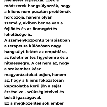
jelenlétet tapasztal. Ezek a 
módszerek hangsúlyozzák, hogy 
a kliens nem pusztán problémák 
hordozója, hanem olyan 
személy, akiben benne van a 
fejlődés és az önmegértés 
lehetősége is.
A személyközpontú terápiákban 
a terapeuta különösen nagy 
hangsúlyt fektet az empátiára, 
az ítéletmentes figyelemre és a 
hitelességre. A cél nem az, hogy 
a szakember kész 
magyarázatokat adjon, hanem 
az, hogy a kliens fokozatosan 
kapcsolatba kerüljön a saját 
érzéseivel, szükségleteivel és 
belső igazságával.
Ez a megközelítés sok ember 