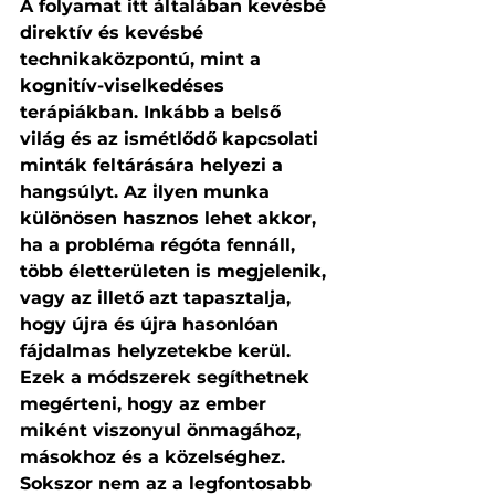
A folyamat itt általában kevésbé 
direktív és kevésbé 
technikaközpontú, mint a 
kognitív-viselkedéses 
terápiákban. Inkább a belső 
világ és az ismétlődő kapcsolati 
minták feltárására helyezi a 
hangsúlyt. Az ilyen munka 
különösen hasznos lehet akkor, 
ha a probléma régóta fennáll, 
több életterületen is megjelenik, 
vagy az illető azt tapasztalja, 
hogy újra és újra hasonlóan 
fájdalmas helyzetekbe kerül.
Ezek a módszerek segíthetnek 
megérteni, hogy az ember 
miként viszonyul önmagához, 
másokhoz és a közelséghez. 
Sokszor nem az a legfontosabb 