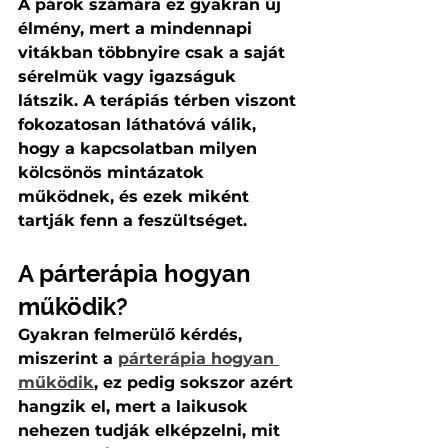
A párok számára ez gyakran új 
élmény, mert a mindennapi 
vitákban többnyire csak a saját 
sérelmük vagy igazságuk 
látszik. A terápiás térben viszont 
fokozatosan láthatóvá válik, 
hogy a kapcsolatban milyen 
kölcsönös mintázatok 
működnek, és ezek miként 
tartják fenn a feszültséget.
A párterápia hogyan 
működik?
Gyakran felmerülő kérdés, 
miszerint a 
párterápia hogyan 
működik
, ez pedig sokszor azért 
hangzik el, mert a laikusok 
nehezen tudják elképzelni, mit 