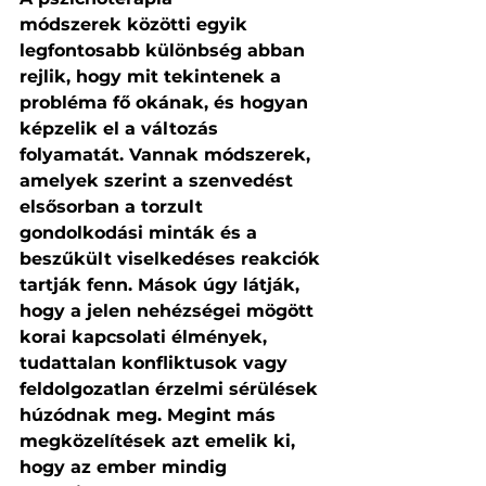
módszerek közötti egyik 
legfontosabb különbség abban 
rejlik, hogy mit tekintenek a 
probléma fő okának, és hogyan 
képzelik el a változás 
folyamatát. Vannak módszerek, 
amelyek szerint a szenvedést 
elsősorban a torzult 
gondolkodási minták és a 
beszűkült viselkedéses reakciók 
tartják fenn. Mások úgy látják, 
hogy a jelen nehézségei mögött 
korai kapcsolati élmények, 
tudattalan konfliktusok vagy 
feldolgozatlan érzelmi sérülések 
húzódnak meg. Megint más 
megközelítések azt emelik ki, 
hogy az ember mindig 