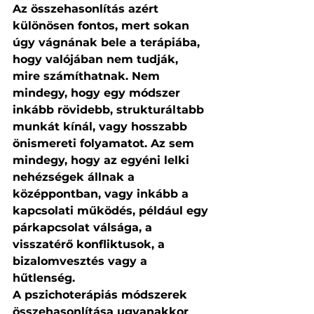
Az összehasonlítás azért 
különösen fontos, mert sokan 
úgy vágnának bele a terápiába, 
hogy valójában nem tudják, 
mire számíthatnak. Nem 
mindegy, hogy egy módszer 
inkább rövidebb, strukturáltabb 
munkát kínál, vagy hosszabb 
önismereti folyamatot. Az sem 
mindegy, hogy az egyéni lelki 
nehézségek állnak a 
középpontban, vagy inkább a 
kapcsolati működés, például egy 
párkapcsolat válsága, a 
visszatérő konfliktusok, a 
bizalomvesztés vagy a 
hűtlenség.
A pszichoterápiás módszerek 
összehasonlítása ugyanakkor 