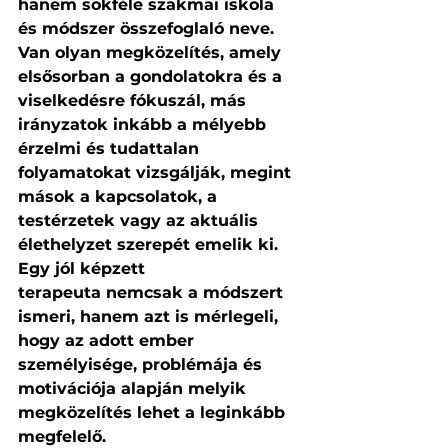
hanem sokféle szakmai iskola 
és módszer összefoglaló neve. 
Van olyan megközelítés, amely 
elsősorban a gondolatokra és a 
viselkedésre fókuszál, más 
irányzatok inkább a mélyebb 
érzelmi és tudattalan 
folyamatokat vizsgálják, megint 
mások a kapcsolatok, a 
testérzetek vagy az aktuális 
élethelyzet szerepét emelik ki. 
Egy jól képzett 
terapeuta nemcsak a módszert 
ismeri, hanem azt is mérlegeli, 
hogy az adott ember 
személyisége, problémája és 
motivációja alapján melyik 
megközelítés lehet a leginkább 
megfelelő.