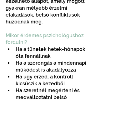
kezelhető állapot, amely mögött 
gyakran mélyebb érzelmi 
elakadások, belső konfliktusok 
húzódnak meg.
Mikor érdemes pszichológushoz 
fordulni?
Ha a tünetek hetek-hónapok 
óta fennállnak
Ha a szorongás a mindennapi 
működést is akadályozza
Ha úgy érzed, a kontroll 
kicsúszik a kezedből
Ha szeretnél megérteni és 
megváltoztatni belső 
működésedet
A pszichológiai konzultáció segít 
feltárni a szorongás gyökereit, és 
olyan eszközöket nyújt, amelyek 
támogatják a belső egyensúly 
helyreállítását.