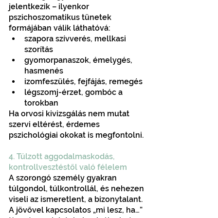
jelentkezik – ilyenkor 
pszichoszomatikus tünetek 
formájában válik láthatóvá:
szapora szívverés, mellkasi 
szorítás
gyomorpanaszok, émelygés, 
hasmenés
izomfeszülés, fejfájás, remegés
légszomj-érzet, gombóc a 
torokban
Ha orvosi kivizsgálás nem mutat 
szervi eltérést, érdemes 
pszichológiai okokat is megfontolni.
4. Túlzott aggodalmaskodás, 
kontrollvesztéstől való félelem
A szorongó személy gyakran 
túlgondol, túlkontrollál, és nehezen 
viseli az ismeretlent, a bizonytalant. 
A jövővel kapcsolatos „mi lesz, ha…” 