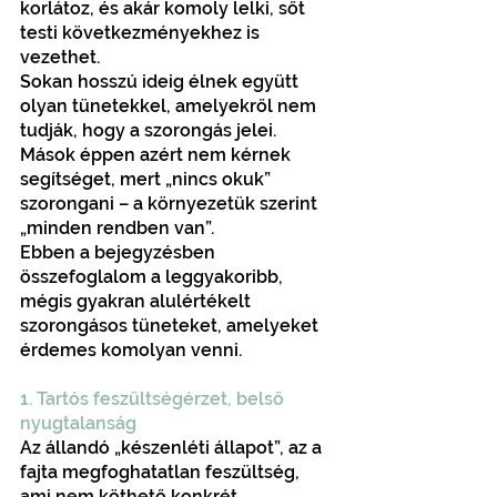
korlátoz, és akár komoly lelki, sőt 
testi következményekhez is 
vezethet.
Sokan hosszú ideig élnek együtt 
olyan tünetekkel, amelyekről nem 
tudják, hogy a szorongás jelei. 
Mások éppen azért nem kérnek 
segítséget, mert „nincs okuk” 
szorongani – a környezetük szerint 
„minden rendben van”.
Ebben a bejegyzésben 
összefoglalom a leggyakoribb, 
mégis gyakran alulértékelt 
szorongásos tüneteket, amelyeket 
érdemes komolyan venni.
1. Tartós feszültségérzet, belső 
nyugtalanság
Az állandó „készenléti állapot”, az a 
fajta megfoghatatlan feszültség, 
ami nem köthető konkrét 