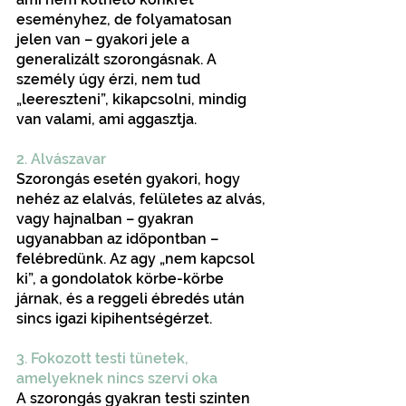
eseményhez, de folyamatosan 
jelen van – gyakori jele a 
generalizált szorongásnak. A 
személy úgy érzi, nem tud 
„leereszteni”, kikapcsolni, mindig 
van valami, ami aggasztja.
2. Alvászavar
Szorongás esetén gyakori, hogy 
nehéz az elalvás, felületes az alvás, 
vagy hajnalban – gyakran 
ugyanabban az időpontban – 
felébredünk. Az agy „nem kapcsol 
ki”, a gondolatok körbe-körbe 
járnak, és a reggeli ébredés után 
sincs igazi kipihentségérzet.
3. Fokozott testi tünetek, 
amelyeknek nincs szervi oka
A szorongás gyakran testi szinten 