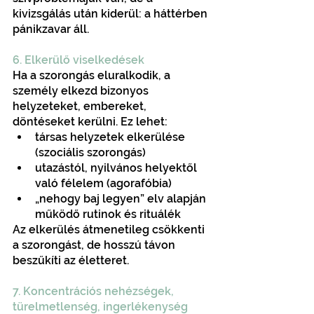
kivizsgálás után kiderül: a háttérben 
pánikzavar áll.
6. Elkerülő viselkedések
Ha a szorongás eluralkodik, a 
személy elkezd bizonyos 
helyzeteket, embereket, 
döntéseket kerülni. Ez lehet:
társas helyzetek elkerülése 
(szociális szorongás)
utazástól, nyilvános helyektől 
való félelem (agorafóbia)
„nehogy baj legyen” elv alapján 
működő rutinok és rituálék
Az elkerülés átmenetileg csökkenti 
a szorongást, de hosszú távon 
beszűkíti az életteret.
7. Koncentrációs nehézségek, 
türelmetlenség, ingerlékenység