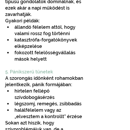
típusú gondolatok dominálnak, és 
ezek akár a napi működést is 
zavarhatják.
Gyakori példák:
állandó félelem attól, hogy 
valami rossz fog történni
katasztrófa-forgatókönyvek 
elképzelése
fokozott felelősségvállalás 
mások helyett
5. Pánikszerű tünetek
A szorongás időnként rohamokban 
jelentkezik, pánik formájában:
hirtelen fellépő 
szívdobogásérzés
légszomj, remegés, zsibbadás
halálfélelem vagy az 
„elvesztem a kontrollt” érzése
Sokan azt hiszik, hogy 
szívproblémájuk van, de a 