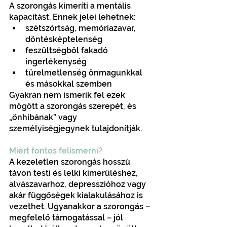
A szorongás kimeríti a mentális 
kapacitást. Ennek jelei lehetnek:
szétszórtság, memóriazavar, 
döntésképtelenség
feszültségből fakadó 
ingerlékenység
türelmetlenség önmagunkkal 
és másokkal szemben
Gyakran nem ismerik fel ezek 
mögött a szorongás szerepét, és 
„önhibának” vagy 
személyiségjegynek tulajdonítják.
Miért fontos felismerni?
A kezeletlen szorongás hosszú 
távon testi és lelki kimerüléshez, 
alvászavarhoz, depresszióhoz vagy 
akár függőségek kialakulásához is 
vezethet. Ugyanakkor a szorongás – 
megfelelő támogatással – jól 