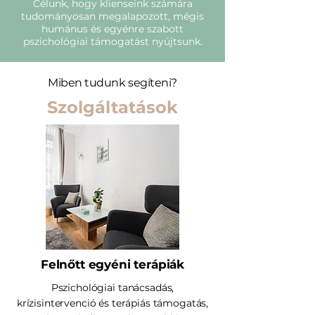
Célunk, hogy klienseink számára
tudományosan megalapozott, mégis
humánus és egyénre szabott
pszichológiai támogatást nyújtsunk.
Miben tudunk segíteni?
Szolgáltatások
Felnőtt egyéni terápiák
Pszichológiai tanácsadás,
krízisintervenció és terápiás támogatás,