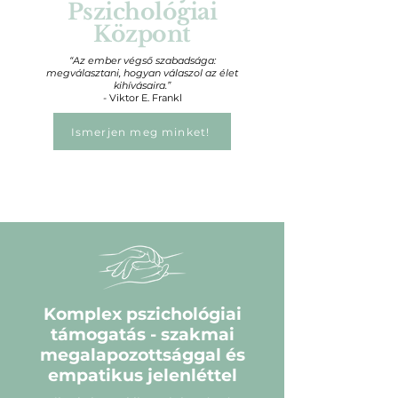
Pszichológiai
Központ
“Az ember végső szabadsága:
megválasztani, hogyan válaszol az élet
kihívásaira.”
-
Viktor E. Frankl
Ismerjen meg minket!
Komplex pszichológiai
támogatás - szakmai
megalapozottsággal és
empatikus jelenléttel