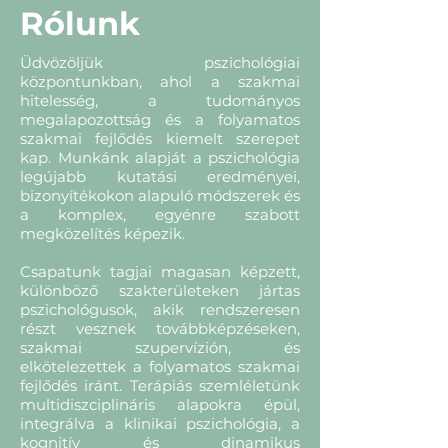
Rólunk
Üdvözöljük pszichológiai
központunkban, ahol a szakmai
hitelesség, a tudományos
megalapozottság és a folyamatos
szakmai fejlődés kiemelt szerepet
kap. Munkánk alapját a pszichológia
legújabb kutatási eredményei,
bizonyítékokon alapuló módszerek és
a komplex, egyénre szabott
megközelítés képezik.
Csapatunk tagjai magasan képzett,
különböző szakterületeken jártas
pszichológusok, akik rendszeresen
részt vesznek továbbképzéseken,
szakmai szupervízión, és
elkötelezettek a folyamatos szakmai
fejlődés iránt. Terápiás szemléletünk
multidiszciplináris alapokra épül,
integrálva a klinikai pszichológia, a
kognitív és dinamikus