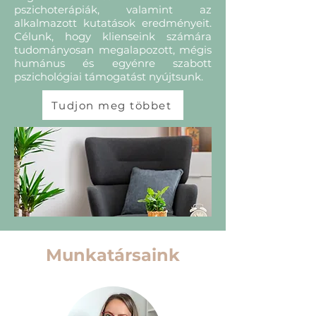
pszichoterápiák, valamint az
alkalmazott kutatások eredményeit.
Célunk, hogy klienseink számára
tudományosan megalapozott, mégis
humánus és egyénre szabott
pszichológiai támogatást nyújtsunk.
Tudjon meg többet
Munkatársaink