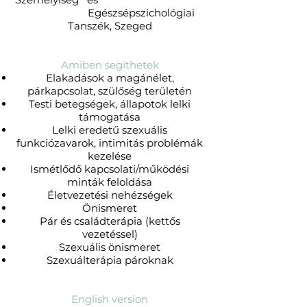
Egészsépszichológiai
Tanszék, Szeged
Amiben segíthetek
Elakadások a magánélet,
párkapcsolat, szülőség területén
Testi betegségek, állapotok lelki
támogatása
Lelki eredetű szexuális
funkciózavarok, intimitás problémák
kezelése
Ismétlődő kapcsolati/működési
minták feloldása
Életvezetési nehézségek
Önismeret
Pár és családterápia (kettős
vezetéssel)
Szexuális önismeret
Szexuálterápia pároknak
English version