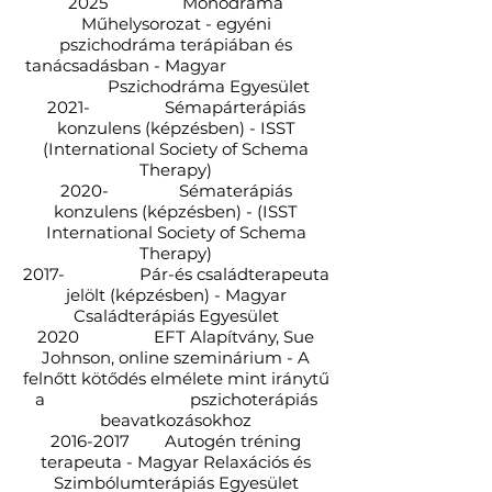
2025 Monodráma
Műhelysorozat - egyéni
pszichodráma terápiában és
tanácsadásban - Magyar
Pszichodráma Egyesület
2021- Sémapárterápiás
konzulens (képzésben) - ISST
(International Society of Schema
Therapy)
2020- Sématerápiás
konzulens (képzésben) - (ISST
International Society of Schema
Therapy)
2017- Pár-és családterapeuta
jelölt (képzésben) - Magyar
Családterápiás Egyesület
2020 EFT Alapítvány, Sue
Johnson, online szeminárium - A
felnőtt kötődés elmélete mint iránytű
a pszichoterápiás
beavatkozásokhoz
2016-2017
Autogén tréning
terapeuta - Magyar Relaxációs és
Szimbólumterápiás Egyesület