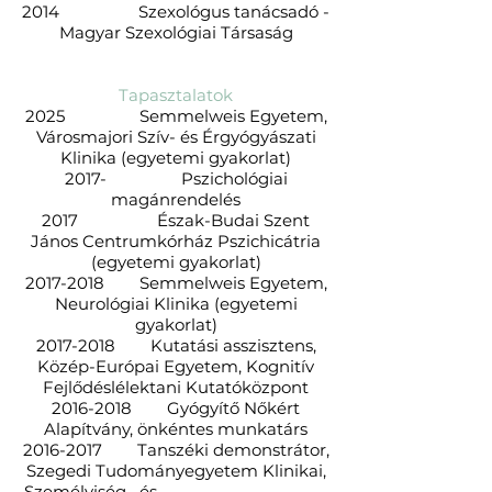
2014 Szexológus tanácsadó -
Magyar Szexológiai Társaság
Tapasztalatok
2025 Semmelweis Egyetem,
Városmajori Szív- és Érgyógyászati
Klinika (egyetemi gyakorlat)
2017- Pszichológiai
magánrendelés
2017 Észak-Budai Szent
János Centrumkórház Pszichicátria
(egyetemi gyakorlat)
2017-2018
Semmelweis Egyetem,
Neurológiai Klinika (egyetemi
gyakorlat)
2017-2018
Kutatási asszisztens,
Közép-Európai Egyetem, Kognitív
Fejlődéslélektani Kutatóközpont
2016-2018
Gyógyítő Nőkért
Alapítvány, önkéntes munkatárs
2016-2017
Tanszéki demonstrátor,
Szegedi Tudományegyetem Klinikai,
Személyiség és