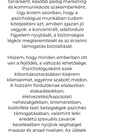
tanárként, később pedig marketing
és kommunikációs szakemberként.
Úgy érzem azonban, hogy a
pszichológusi munkában tudom
kiteljesíteni azt, amiben igazán jó
vagyok: a koncentrált, odaforduló
figyelem nyújtását, a biztonságos
légkör megteremtését és az érzelmi
támogatás biztosítását.
Hiszem, hogy minden emberben ott
van a fejlődés, a változás lehetősége.
Pszichológusként ezek
kibontakoztatásában kísérem
klienseimet, egyénre szabott módon.
A hozzám fordulóknak elsősorban
elakadásokban,
életvezetési/kapcsolati
nehézségekben, önismeretben,
különféle testi betegségek pszichés
támogatásában, valamint lelki
eredetű szexuális zavarok
kezelésében nyújtok segítséget
magyar és angol nyelven. Az ülések