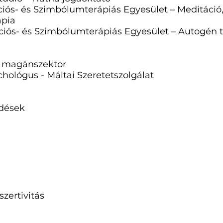
s- és Szimbólumterápiás Egyesület – Meditáció,
ia
s- és Szimbólumterápiás Egyesület – Autogén t
magánszektor
lógus - Máltai Szeretetszolgálat
rdések
zertivitás