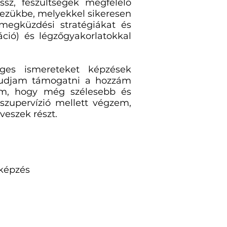
ssz, feszültségek megfelelő
kezükbe, melyekkel sikeresen
megküzdési stratégiákat és
áció) és légzőgyakorlatokkal
ges ismereteket képzések
tudjam támogatni a hozzám
zem, hogy még szélesebb és
zupervízió mellett végzem,
veszek részt.
képzés