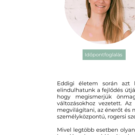
Időpontfoglalás
Eddigi életem során azt 
elindulhatunk a fejlődés útj
hogy megismerjük önmagu
változásokhoz vezetett. Az
megvilágítani, az énerőt és
személyközpontú, rogersi szem
Mivel legtöbb esetben olya