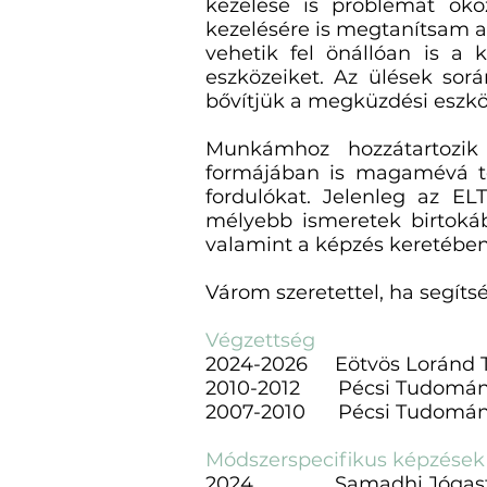
kezelése is problémát okoz
kezelésére is megtanítsam a
vehetik fel önállóan is a
eszközeiket. Az ülések sorá
bővítjük a megküzdési eszkö
Munkámhoz hozzátartozik
formájában is magamévá t
fordulókat. Jelenleg az E
mélyebb ismeretek birtoká
valamint a képzés keretében
Várom szeretettel, ha segíts
Végzettség
2024-2026 Eötvös Loránd T
2010-2012 Pécsi Tudomány
2007-2010 Pécsi Tudomány
Módszerspecifikus képzések
2024 Samadhi Jógastúdi