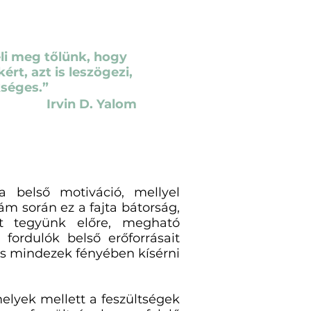
li meg tőlünk, hogy
ért, azt is leszögezi,
kséges.”
 Yalom
 belső motiváció, mellyel
ám során ez a fajta bátorság,
t tegyünk előre, megható
fordulók belső erőforrásait
és mindezek fényében kísérni
lyek mellett a feszültségek