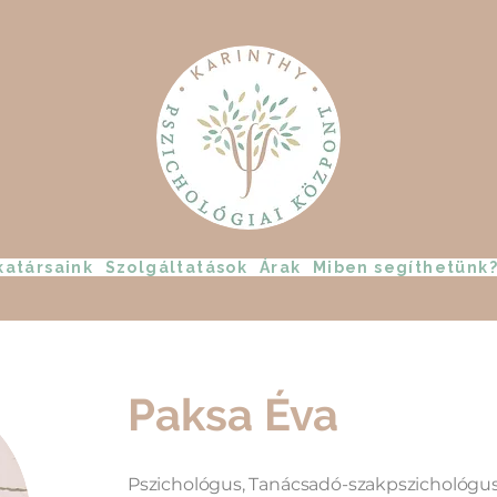
atársaink
Szolgáltatások
Árak
Miben segíthetünk
Paksa Éva
Pszichológus, Tanácsadó-szakpszichológus 