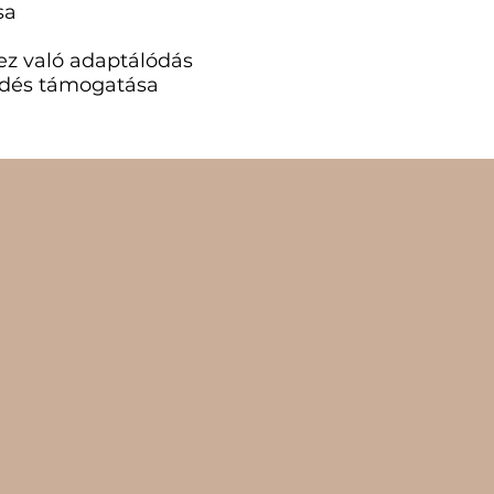
sa
z való adaptálódás
dés támogatása