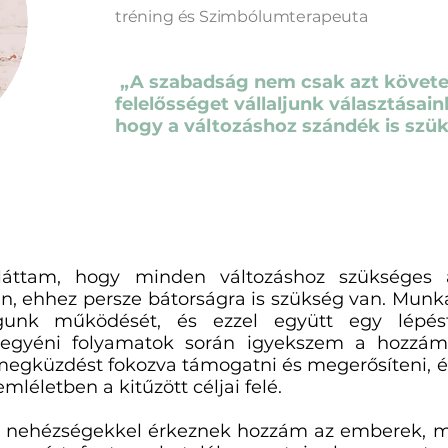
tréning és Szimbólumterapeuta
„A szabadság nem csak azt követe
felelősséget vállaljunk választásaink
hogy a változáshoz szándék is szü
Irvin D.
láttam, hogy minden változáshoz szükséges a
án, ehhez persze bátorságra is szükség van. Munk
nk működését, és ezzel együtt egy lépés
 egyéni folyamatok során igyekszem a hozzám 
 megküzdést fokozva támogatni és megerősíteni, 
léletben a kitűzött céljai felé.
n nehézségekkel érkeznek hozzám az emberek, me