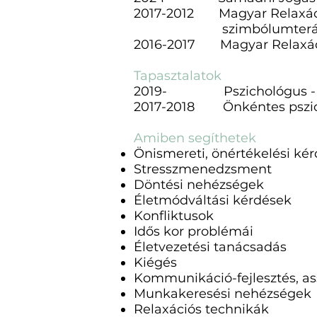
2017-2012 Magyar Relaxáció
szimbólumteráp
2016-2017 Magyar Relaxáció
Tapasztalatok
2019- Pszichológus - 
2017-2018 Önkéntes pszicho
Amiben segíthetek
Önismereti, önértékelési ké
Stresszmenedzsment
Döntési nehézségek
Életmódváltási kérdések
Konfliktusok
Idős kor problémái
Életvezetési tanácsadás
Kiégés
Kommunikáció-fejlesztés, ass
Munkakeresési nehézségek
Relaxációs technikák