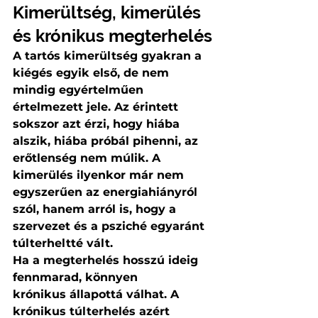
Kimerültség, kimerülés 
és krónikus megterhelés
A tartós kimerültség gyakran a 
kiégés egyik első, de nem 
mindig egyértelműen 
értelmezett jele. Az érintett 
sokszor azt érzi, hogy hiába 
alszik, hiába próbál pihenni, az 
erőtlenség nem múlik. A 
kimerülés ilyenkor már nem 
egyszerűen az energiahiányról 
szól, hanem arról is, hogy a 
szervezet és a psziché egyaránt 
túlterheltté vált.
Ha a megterhelés hosszú ideig 
fennmarad, könnyen 
krónikus állapottá válhat. A 
krónikus túlterhelés azért 