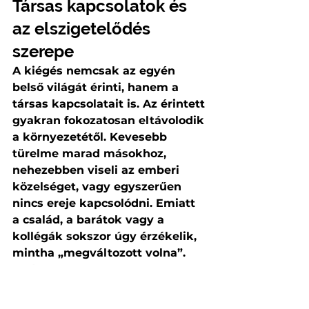
Társas kapcsolatok és 
az elszigetelődés 
szerepe
A kiégés nemcsak az egyén 
belső világát érinti, hanem a 
társas kapcsolatait is. Az érintett 
gyakran fokozatosan eltávolodik 
a környezetétől. Kevesebb 
türelme marad másokhoz, 
nehezebben viseli az emberi 
közelséget, vagy egyszerűen 
nincs ereje kapcsolódni. Emiatt 
a család, a barátok vagy a 
kollégák sokszor úgy érzékelik, 
mintha „megváltozott volna”.
A társas kapcsolatok 
beszűkülése különösen 
veszélyes, mert a kiégésből való 