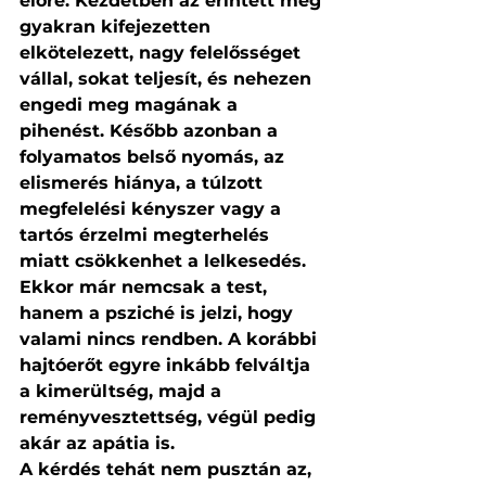
előre. Kezdetben az érintett még 
gyakran kifejezetten 
elkötelezett, nagy felelősséget 
vállal, sokat teljesít, és nehezen 
engedi meg magának a 
pihenést. Később azonban a 
folyamatos belső nyomás, az 
elismerés hiánya, a túlzott 
megfelelési kényszer vagy a 
tartós érzelmi megterhelés 
miatt csökkenhet a lelkesedés. 
Ekkor már nemcsak a test, 
hanem a psziché is jelzi, hogy 
valami nincs rendben. A korábbi 
hajtóerőt egyre inkább felváltja 
a kimerültség, majd a 
reményvesztettség, végül pedig 
akár az apátia is.
A kérdés tehát nem pusztán az, 