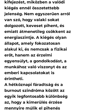
kifejezést, miközben a valódi 
kiégés ennél összetettebb 
jelenség. Nem egyszerűen arról 
van szó, hogy valaki sokat 
dolgozott, keveset pihent, és 
emiatt átmenetileg csökkent az 
energiaszintje. A kiégés olyan 
állapot, amely fokozatosan 
alakul ki, és nemcsak a fizikai 
erőt, hanem az érzelmi 
egyensúlyt, a gondolkodást, a 
munkához való viszonyt és az 
emberi kapcsolatokat is 
érintheti.
A hétköznapi fáradtság és a 
burnout szindróma között az 
egyik legfontosabb különbség 
az, hogy a kimerülés érzése 
mennyire múlik el pihenés 