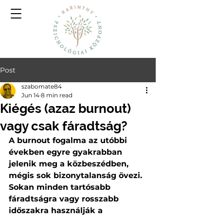
Post
szabomate84
Jun 14
8 min read
Kiégés (azaz burnout)
vagy csak fáradtság?
A burnout fogalma az utóbbi 
években egyre gyakrabban 
jelenik meg a közbeszédben, 
mégis sok bizonytalanság övezi. 
Sokan minden tartósabb 
fáradtságra vagy rosszabb 
időszakra használják a 