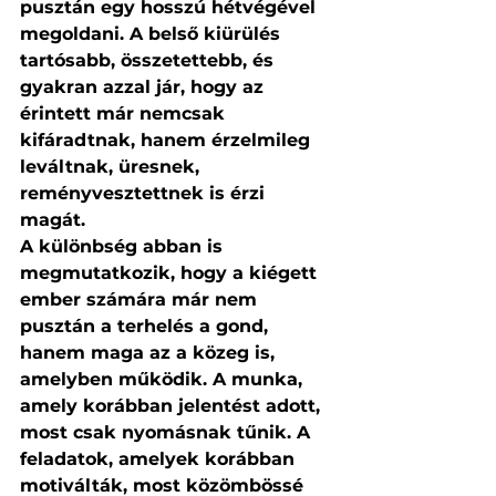
pusztán egy hosszú hétvégével 
megoldani. A belső kiürülés 
tartósabb, összetettebb, és 
gyakran azzal jár, hogy az 
érintett már nemcsak 
kifáradtnak, hanem érzelmileg 
leváltnak, üresnek, 
reményvesztettnek is érzi 
magát.
A különbség abban is 
megmutatkozik, hogy a kiégett 
ember számára már nem 
pusztán a terhelés a gond, 
hanem maga az a közeg is, 
amelyben működik. A munka, 
amely korábban jelentést adott, 
most csak nyomásnak tűnik. A 
feladatok, amelyek korábban 
motiválták, most közömbössé 