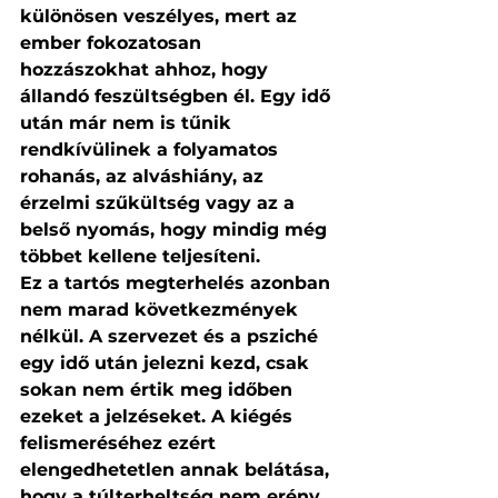
különösen veszélyes, mert az 
ember fokozatosan 
hozzászokhat ahhoz, hogy 
állandó feszültségben él. Egy idő 
után már nem is tűnik 
rendkívülinek a folyamatos 
rohanás, az alváshiány, az 
érzelmi szűkültség vagy az a 
belső nyomás, hogy mindig még 
többet kellene teljesíteni.
Ez a tartós megterhelés azonban 
nem marad következmények 
nélkül. A szervezet és a psziché 
egy idő után jelezni kezd, csak 
sokan nem értik meg időben 
ezeket a jelzéseket. A kiégés 
felismeréséhez ezért 
elengedhetetlen annak belátása, 
hogy a túlterheltség nem erény, 