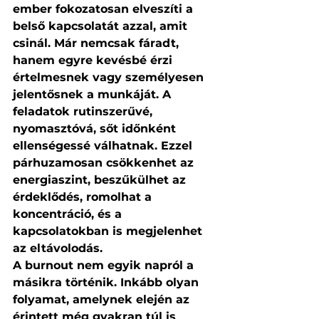
ember fokozatosan elveszíti a 
belső kapcsolatát azzal, amit 
csinál. Már nemcsak fáradt, 
hanem egyre kevésbé érzi 
értelmesnek vagy személyesen 
jelentősnek a munkáját. A 
feladatok rutinszerűvé, 
nyomasztóvá, sőt időnként 
ellenségessé válhatnak. Ezzel 
párhuzamosan csökkenhet az 
energiaszint, beszűkülhet az 
érdeklődés, romolhat a 
koncentráció, és a 
kapcsolatokban is megjelenhet 
az eltávolodás.
A burnout nem egyik napról a 
másikra történik. Inkább olyan 
folyamat, amelynek elején az 
érintett még gyakran túl is 