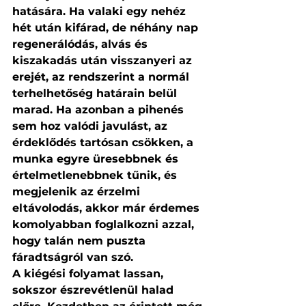
hatására. Ha valaki egy nehéz 
hét után kifárad, de néhány nap 
regenerálódás, alvás és 
kiszakadás után visszanyeri az 
erejét, az rendszerint a normál 
terhelhetőség határain belül 
marad. Ha azonban a pihenés 
sem hoz valódi javulást, az 
érdeklődés tartósan csökken, a 
munka egyre üresebbnek és 
értelmetlenebbnek tűnik, és 
megjelenik az érzelmi 
eltávolodás, akkor már érdemes 
komolyabban foglalkozni azzal, 
hogy talán nem puszta 
fáradtságról van szó.
A kiégési folyamat lassan, 
sokszor észrevétlenül halad 