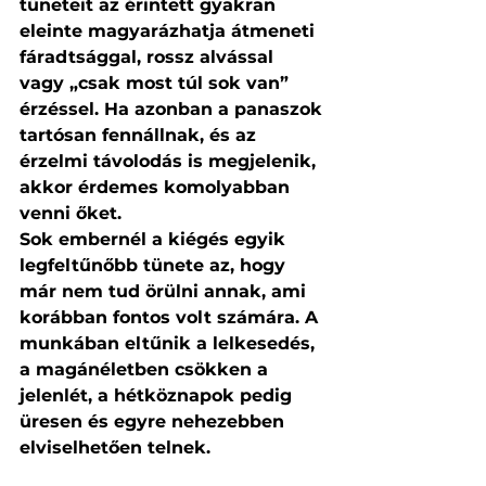
tüneteit az érintett gyakran 
eleinte magyarázhatja átmeneti 
fáradtsággal, rossz alvással 
vagy „csak most túl sok van” 
érzéssel. Ha azonban a panaszok 
tartósan fennállnak, és az 
érzelmi távolodás is megjelenik, 
akkor érdemes komolyabban 
venni őket.
Sok embernél a kiégés egyik 
legfeltűnőbb tünete az, hogy 
már nem tud örülni annak, ami 
korábban fontos volt számára. A 
munkában eltűnik a lelkesedés, 
a magánéletben csökken a 
jelenlét, a hétköznapok pedig 
üresen és egyre nehezebben 
elviselhetően telnek.