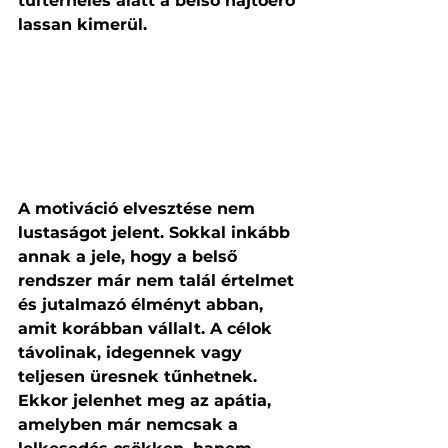
túlterhelés alatt a belső hajtóerő 
lassan kimerül.
A motiváció elvesztése nem 
lustaságot jelent. Sokkal inkább 
annak a jele, hogy a belső 
rendszer már nem talál értelmet 
és jutalmazó élményt abban, 
amit korábban vállalt. A célok 
távolinak, idegennek vagy 
teljesen üresnek tűnhetnek. 
Ekkor jelenhet meg az apátia, 
amelyben már nemcsak a 