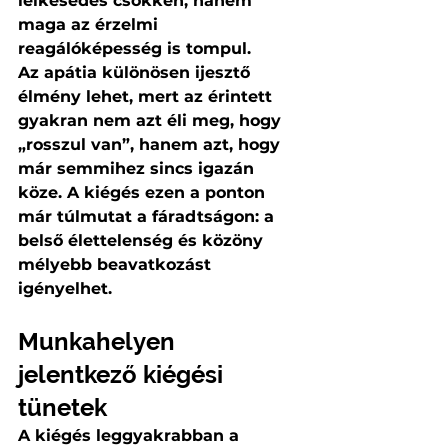
lelkesedés csökken, hanem 
maga az érzelmi 
reagálóképesség is tompul.
Az apátia különösen ijesztő 
élmény lehet, mert az érintett 
gyakran nem azt éli meg, hogy 
„rosszul van”, hanem azt, hogy 
már semmihez sincs igazán 
köze. A kiégés ezen a ponton 
már túlmutat a fáradtságon: a 
belső élettelenség és közöny 
mélyebb beavatkozást 
igényelhet.
Munkahelyen 
jelentkező kiégési 
tünetek
A kiégés leggyakrabban a 