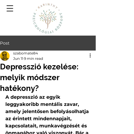
Post
szabomate84
Jun 11
9 min read
Depresszió kezelése:
melyik módszer
hatékony?
A depresszió az egyik 
leggyakoribb mentális zavar, 
amely jelentősen befolyásolhatja 
az érintett mindennapjait, 
kapcsolatait, munkavégzését és 
önmagához való viszonyát. Bár a 