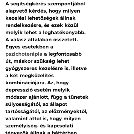
A segítségkérés szempontjából 
alapvető kérdés, hogy milyen 
kezelési lehetőségek állnak 
rendelkezésre, és ezek közül 
melyik lehet a leghatékonyabb. 
A válasz általában összetett. 
Egyes esetekben a 
pszichoterápia
 a legfontosabb 
út, máskor szükség lehet 
gyógyszeres kezelésre is, illetve 
a két megközelítés 
kombinációjára. Az, hogy 
depresszió esetén melyik 
módszer ajánlott, függ a tünetek 
súlyosságától, az állapot 
tartósságától, az előzményektől, 
valamint attól is, hogy milyen 
személyiség- és kapcsolati 
tényezők állnak a háttérben.