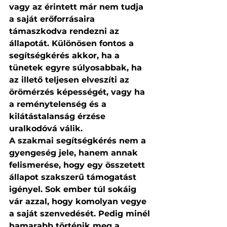
vagy az érintett már nem tudja 
a saját erőforrásaira 
támaszkodva rendezni az 
állapotát. Különösen fontos a 
segítségkérés akkor, ha a 
tünetek egyre súlyosabbak, ha 
az illető teljesen elveszíti az 
örömérzés képességét, vagy ha 
a reménytelenség és a 
kilátástalanság érzése 
uralkodóvá válik.
A szakmai segítségkérés nem a 
gyengeség jele, hanem annak 
felismerése, hogy egy összetett 
állapot szakszerű támogatást 
igényel. Sok ember túl sokáig 
vár azzal, hogy komolyan vegye 
a saját szenvedését. Pedig minél 
hamarabb történik meg a 