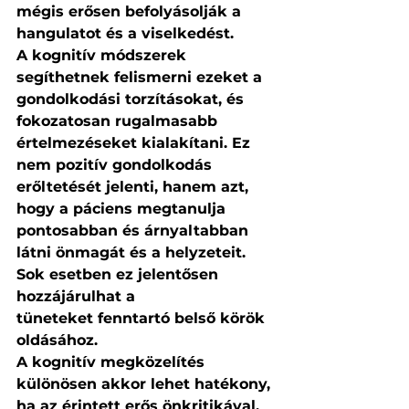
mégis erősen befolyásolják a 
hangulatot és a viselkedést.
A kognitív módszerek 
segíthetnek felismerni ezeket a 
gondolkodási torzításokat, és 
fokozatosan rugalmasabb 
értelmezéseket kialakítani. Ez 
nem pozitív gondolkodás 
erőltetését jelenti, hanem azt, 
hogy a páciens megtanulja 
pontosabban és árnyaltabban 
látni önmagát és a helyzeteit. 
Sok esetben ez jelentősen 
hozzájárulhat a 
tüneteket fenntartó belső körök 
oldásához.
A kognitív megközelítés 
különösen akkor lehet hatékony, 
ha az érintett erős önkritikával, 