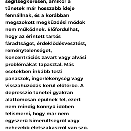
segítségkérésen, amikor a 
tünetek már hosszabb ideje 
fennállnak, és a korábban 
megszokott megküzdési módok 
nem működnek. Előfordulhat, 
hogy az érintett tartós 
fáradtságot, érdeklődésvesztést, 
reménytelenséget, 
koncentrációs zavart vagy alvási 
problémákat tapasztal. Más 
esetekben inkább testi 
panaszok, ingerlékenység vagy 
visszahúzódás kerül előtérbe. A 
depresszió tünetei gyakran 
alattomosan épülnek fel, ezért 
nem mindig könnyű időben 
felismerni, hogy már nem 
egyszerű kimerültségről vagy 
nehezebb életszakaszról van szó.