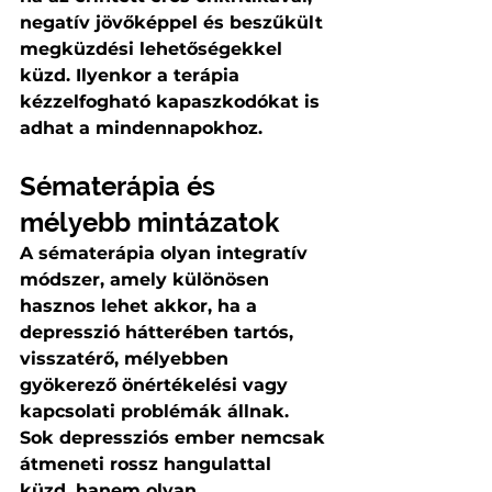
negatív jövőképpel és beszűkült 
megküzdési lehetőségekkel 
küzd. Ilyenkor a terápia 
kézzelfogható kapaszkodókat is 
adhat a mindennapokhoz.
Sématerápia és 
mélyebb mintázatok
A sématerápia olyan integratív 
módszer, amely különösen 
hasznos lehet akkor, ha a 
depresszió hátterében tartós, 
visszatérő, mélyebben 
gyökerező önértékelési vagy 
kapcsolati problémák állnak. 
Sok depressziós ember nemcsak 
átmeneti rossz hangulattal 
küzd, hanem olyan 