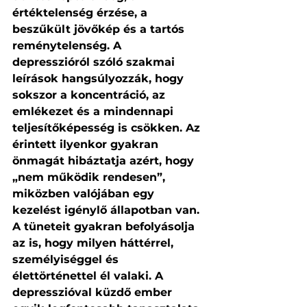
értéktelenség érzése, a 
beszűkült jövőkép és a tartós 
reménytelenség. A 
depresszióról szóló szakmai 
leírások hangsúlyozzák, hogy 
sokszor a koncentráció, az 
emlékezet és a mindennapi 
teljesítőképesség is csökken. Az 
érintett ilyenkor gyakran 
önmagát hibáztatja azért, hogy 
„nem működik rendesen”, 
miközben valójában egy 
kezelést igénylő állapotban van.
A tüneteit gyakran befolyásolja 
az is, hogy milyen háttérrel, 
személyiséggel és 
élettörténettel él valaki. A 
depresszióval küzdő ember 