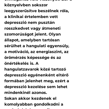
köznyelvben sokszor 
leegyszerűsítve beszélnek róla, 
a klinikai értelemben vett 
depresszió nem pusztán 
rosszkedvet vagy átmeneti 
szomorúságot jelent. Olyan 
állapot, amelyben tartósan 
sérülhet a hangulati egyensúly, 
a motiváció, az energiaszint, az 
örömérzés képessége és az 
önértékelés is. A 
hangulatzavarok közé tartozó 
depresszió egyénenként eltérő 
formában jelenhet meg, ezért a 
depresszió kezelése sem lehet 
mindenkinél azonos.
Sokan akkor kezdenek el 
komolyabban gondolkodni a 