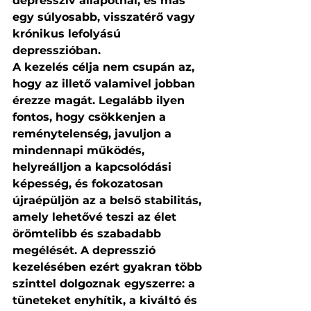
depresszív állapotnál, és más 
egy súlyosabb, visszatérő vagy 
krónikus lefolyású 
depresszióban.
A kezelés célja nem csupán az, 
hogy az illető valamivel jobban 
érezze magát. Legalább ilyen 
fontos, hogy csökkenjen a 
reménytelenség, javuljon a 
mindennapi működés, 
helyreálljon a kapcsolódási 
képesség, és fokozatosan 
újraépüljön az a belső stabilitás, 
amely lehetővé teszi az élet 
örömtelibb és szabadabb 
megélését. A depresszió 
kezelésében ezért gyakran több 
szinttel dolgoznak egyszerre: a 
tüneteket enyhítik, a kiváltó és 