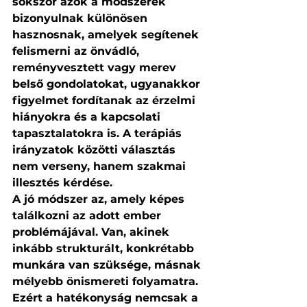
sokszor azok a módszerek 
bizonyulnak különösen 
hasznosnak, amelyek segítenek 
felismerni az önvádló, 
reményvesztett vagy merev 
belső gondolatokat, ugyanakkor 
figyelmet fordítanak az érzelmi 
hiányokra és a kapcsolati 
tapasztalatokra is. A terápiás 
irányzatok közötti választás 
nem verseny, hanem szakmai 
illesztés kérdése.
A jó módszer az, amely képes 
találkozni az adott ember 
problémájával. Van, akinek 
inkább strukturált, konkrétabb 
munkára van szüksége, másnak 
mélyebb önismereti folyamatra. 
Ezért a hatékonyság nemcsak a 