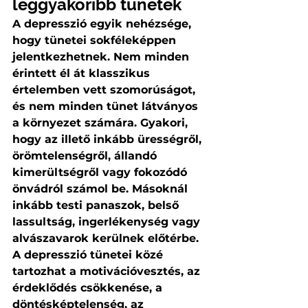
leggyakoribb tünetek
A depresszió egyik nehézsége, 
hogy tünetei sokféleképpen 
jelentkezhetnek. Nem minden 
érintett él át klasszikus 
értelemben vett szomorúságot, 
és nem minden tünet látványos 
a környezet számára. Gyakori, 
hogy az illető inkább ürességről, 
örömtelenségről, állandó 
kimerültségről vagy fokozódó 
önvádról számol be. Másoknál 
inkább testi panaszok, belső 
lassultság, ingerlékenység vagy 
alvászavarok kerülnek előtérbe.
A depresszió tünetei közé 
tartozhat a motivációvesztés, az 
érdeklődés csökkenése, a 
döntésképtelenség, az 