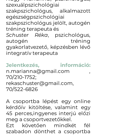
szexuálpszichológiai
szakpszichológus, alkalmazott
egészségpszichológiai
szakpszichológus jelölt, autogén
tréning terapeuta és
Schuster Réka
, pszichológus,
autogén tréning
gyakorlatvezető, képzésben lévő
integratív terapeuta
Jelentkezés, információ:
n.marianna@gmail.com
,
70/210-1752;
rekaschuster@gmail.com
,
70/522-6826
A csoportba lépést egy online
kérdőív kitöltése, valamint egy
45 perces,ingyenes interjú előzi
meg a csoportvezetőkkel.
Ezt követően mindkét fél
szabadon dönthet a csoportba