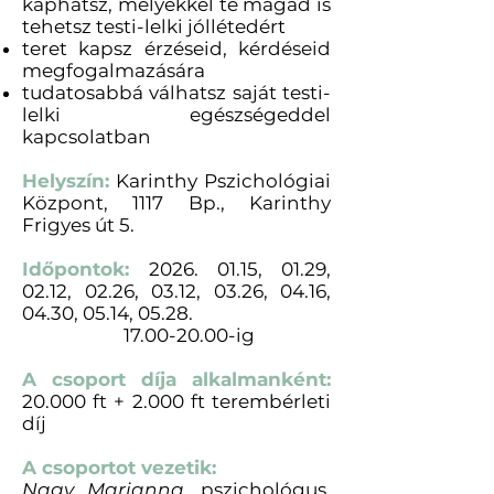
kaphatsz, melyekkel te magad is
tehetsz testi-lelki jóllétedért
teret kapsz érzéseid, kérdéseid
megfogalmazására
tudatosabbá válhatsz saját testi-
lelki egészségeddel
kapcsolatban
Helyszín:
Karinthy Pszichológiai
Központ, 1117 Bp., Karinthy
Frigyes út 5.
Időpontok:
2026. 01.15
, 01.29,
02.12, 02.26, 03.12, 03.26, 04.16,
04.30, 05.14, 05.28.
17.00-20.00
-ig
A csoport díja alkalmanként:
20.000 ft + 2.000 ft terembérleti
díj
A csoportot vezetik:
Nagy Marianna
, pszichológus,