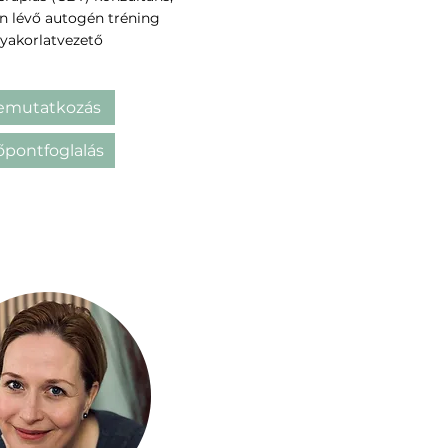
n lévő autogén tréning
yakorlatvezető
emutatkozás
őpontfoglalás