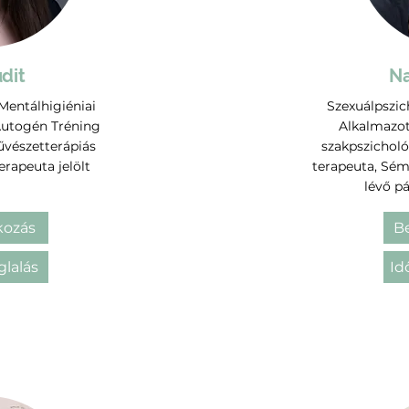
dit
Na
 Mentálhigiéniai
Szexuálpszic
Autogén Tréning
Alkalmazot
űvészetterápiás
szakpszicholó
rapeuta jelölt
terapeuta, Sém
lévő p
ozás
B
glalás
Id