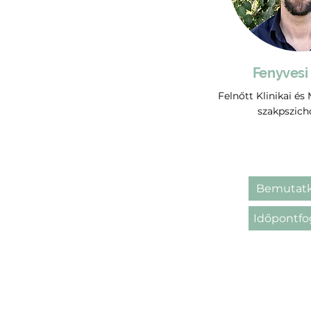
Fenyvesi
Felnőtt Klinikai és
szakpszich
Bemutatk
Időpontfo