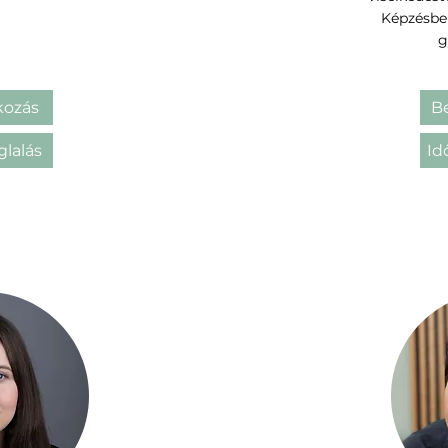
Képzésbe
g
ozás
B
glalás
Id