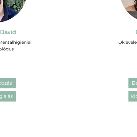
 Dávid
 Mentálhigiéniai
Oklevele
ológus
ozás
B
glalás
Id