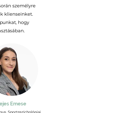
során személyre
k klienseinket.
lapunkat, hogy
asztásában.
ejes Emese
gus, Sportpszichológiai