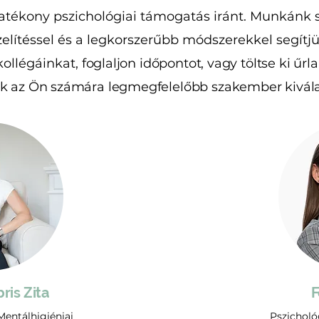
atékony pszichológiai támogatás iránt. Munkánk 
lítéssel és a legkorszerűbb módszerekkel segítjü
ollégáinkat, f
oglaljon időpontot, vagy töltse ki űr
k az Ön számára legmegfelelőbb szakember kivál
ris Zita
F
 Mentálhigiéniai
Pszicholó