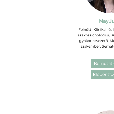
May Ju
Felnőtt Klinikai és
szakpszichológus, 
gyakorlatvezető, M
szakember, Sémate
Bemutatk
Időpontfo