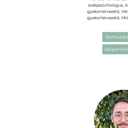
szakpszichológus, 
gyakorlatvezető, Vá
gyakorlatvezető, Mű
Bemutatk
Időpontfo