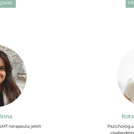
glalás
Id
Anna
Kots
SMT-terapeuta jelölt
Pszichológus
viselkedést