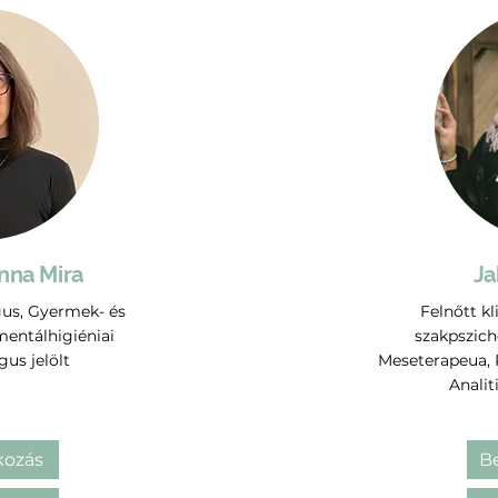
nna Mira
Ja
gus, Gyermek- és
Felnőtt kl
 mentálhigiéniai
szakpszic
gus jelölt
Meseterapeua, P
Analit
ozás
B