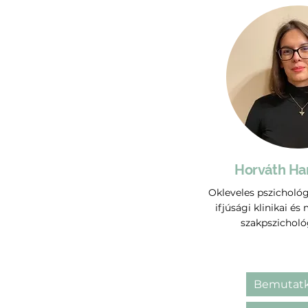
Horváth Ha
Okleveles pszicholó
ifjúsági klinikai és
szakpszicholó
Bemutatk