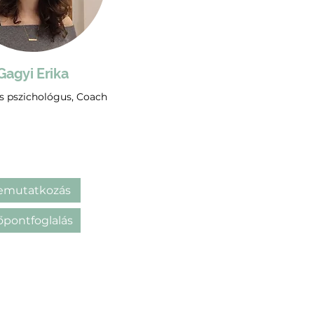
Gagyi Erika
s pszichológus, Coach
emutatkozás
őpontfoglalás