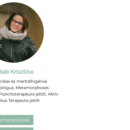
kab Krisztina
inikai és mentálhigéniai
hológus, Metamorphoses
szichoterapeuta jelölt, Aktív
ikus Terapeuta jelölt
emutatkozás