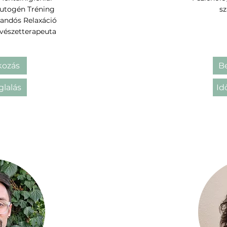
Autogén Tréning
s
randós Relaxáció
vészetterapeuta
ozás
B
glalás
Id