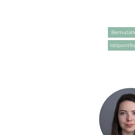
Bemutatk
Időpontfo