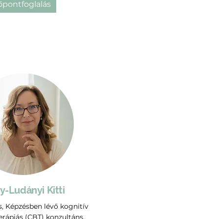
őpontfoglalás
y-Ludányi Kitti
, Képzésben lévő kognitív
erápiás (CBT) konzultáns,