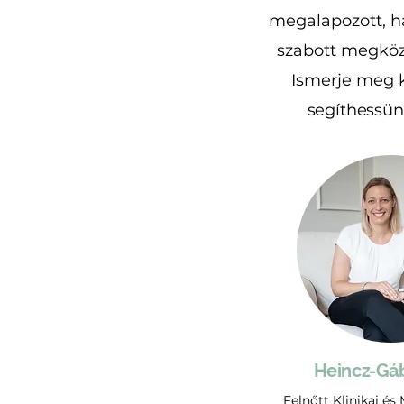
megalapozott, h
szabott megköze
Ismerje meg k
segíthessün
Heincz-Gáb
Felnőtt Klinikai és