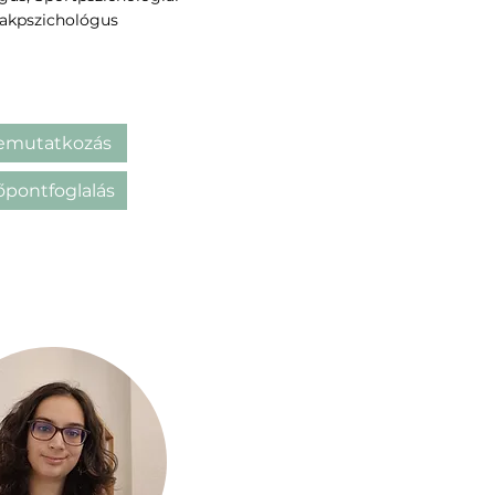
zakpszichológus
emutatkozás
őpontfoglalás