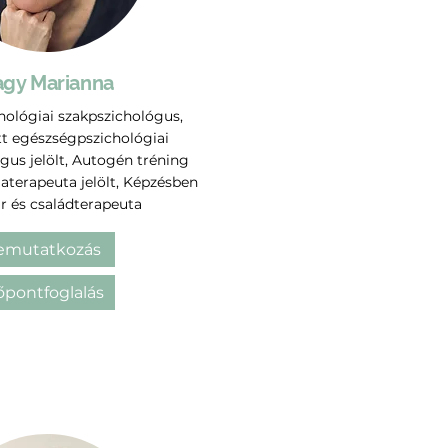
gy Marianna
hológiai szakpszichológus,
t egészségpszichológiai
gus jelölt, Autogén tréning
aterapeuta jelölt, Képzésben
ár és családterapeuta
emutatkozás
őpontfoglalás